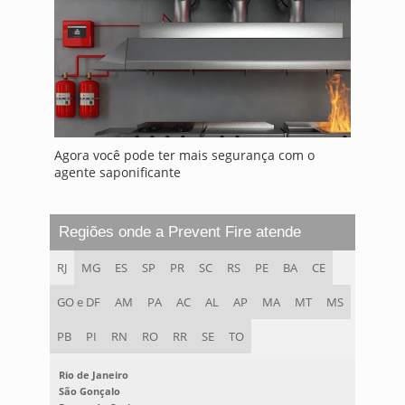
Agora você pode ter mais segurança com o
agente saponificante
Regiões onde a Prevent Fire atende
RJ
MG
ES
SP
PR
SC
RS
PE
BA
CE
GO e DF
AM
PA
AC
AL
AP
MA
MT
MS
PB
PI
RN
RO
RR
SE
TO
Rio de Janeiro
São Gonçalo