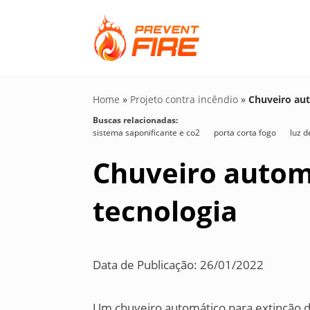
Home
»
Projeto contra incêndio
»
Chuveiro aut
Buscas relacionadas:
sistema saponificante e co2
porta corta fogo
luz 
Chuveiro automá
tecnologia
Data de Publicação: 26/01/2022
Um chuveiro automático para extinção 